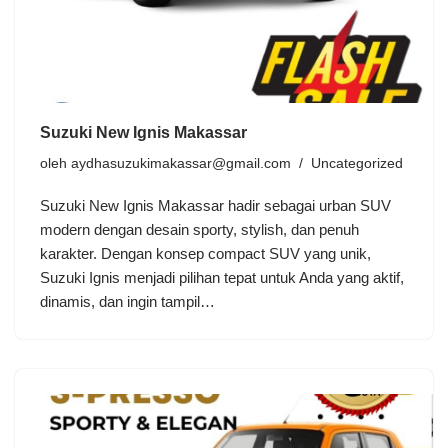
Suzuki New Ignis Makassar
oleh
aydhasuzukimakassar@gmail.com
Uncategorized
Suzuki New Ignis Makassar hadir sebagai urban SUV
modern dengan desain sporty, stylish, dan penuh
karakter. Dengan konsep compact SUV yang unik,
Suzuki Ignis menjadi pilihan tepat untuk Anda yang aktif,
dinamis, dan ingin tampil…