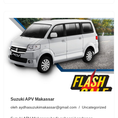
Suzuki APV Makassar
oleh
aydhasuzukimakassar@gmail.com
Uncategorized