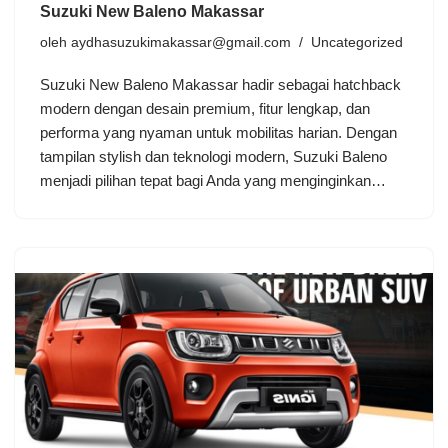
Suzuki New Baleno Makassar
oleh
aydhasuzukimakassar@gmail.com
Uncategorized
Suzuki New Baleno Makassar hadir sebagai hatchback
modern dengan desain premium, fitur lengkap, dan
performa yang nyaman untuk mobilitas harian. Dengan
tampilan stylish dan teknologi modern, Suzuki Baleno
menjadi pilihan tepat bagi Anda yang menginginkan…