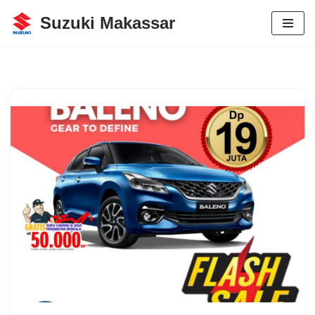
Suzuki Makassar
Lompat
ke
konten