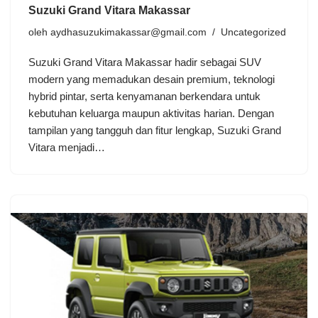
Suzuki Grand Vitara Makassar
oleh
aydhasuzukimakassar@gmail.com
Uncategorized
Suzuki Grand Vitara Makassar hadir sebagai SUV
modern yang memadukan desain premium, teknologi
hybrid pintar, serta kenyamanan berkendara untuk
kebutuhan keluarga maupun aktivitas harian. Dengan
tampilan yang tangguh dan fitur lengkap, Suzuki Grand
Vitara menjadi…