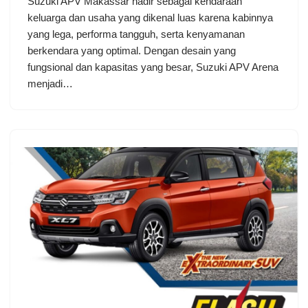
Suzuki APV Makassar hadir sebagai kendaraan
keluarga dan usaha yang dikenal luas karena kabinnya
yang lega, performa tangguh, serta kenyamanan
berkendara yang optimal. Dengan desain yang
fungsional dan kapasitas yang besar, Suzuki APV Arena
menjadi…